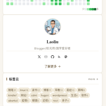
少
多
Laoliu
Blogger/验光师/国学爱好者
了解更多 →
标签云
more →
随笔
linux
读书
博客
早教
易经
群晖
31
16
12
11
10
10
9
kindle
网站
cdn
hugo
wordpress
生活
软件
7
7
6
6
6
6
6
ubuntu
疫情
眼镜
近视
rss
亲子
5
5
5
5
4
4