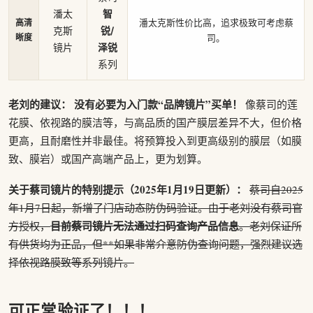
潘太
智
潘太克斯性价比高，追求极致可考虑蔡
高清
克斯
锐/
晰度
司。
镜片
泽锐
系列
老刘的建议：
没有必要为入门款“品牌镜片”买单！
像蔡司的莲
花膜、依视路的膜洁等，与高品质的国产膜层差异不大，但价格
更高，且耐磨性并非最佳。将预算投入到更高级别的膜层（如膜
致、膜岩）或国产高端产品上，更为划算。
关于蔡司镜片的特别提示（2025年1月19日更新）：
蔡司自2025
年1月7日起，新增了门店动态防伪码验证。由于老刘没有蔡司官
目前蔡司镜片无法通过扫码查询产品信息
方授权，
。老刘保证所
有供货均为正品，但**如果非常介意防伪查询问题，强烈建议选
择依视路膜致等系列镜片。
可正常验证了！！！