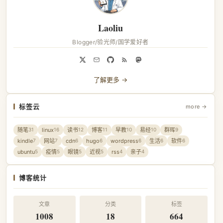
Laoliu
Blogger/验光师/国学爱好者
了解更多 →
标签云
more →
随笔
linux
读书
博客
早教
易经
群晖
31
16
12
11
10
10
9
kindle
网站
cdn
hugo
wordpress
生活
软件
7
7
6
6
6
6
6
ubuntu
疫情
眼镜
近视
rss
亲子
5
5
5
5
4
4
博客统计
文章
分类
标签
1008
18
664