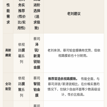
性
务实
进阶
能
推荐
选择
老刘建议
需
(性价
(追
求
比/实
求极
用性)
致)
蔡司
依视
泽
路
膜
锐/
老刘亲测，蔡司铂金膜确有优势，但依
高耐
磨度
岩
系
新清
视路膜岩也十分耐用。
列
锐铂
金膜
依视
蔡司
推荐首选依视路膜致。
性能全面，与
路
膜
智锐
蔡司泽锐/新清锐相比，在价格实惠的
全功
能型
致
系
铂金
情况下，仅缺少自由环面等少数高级设
计，性价比极高。
列
膜
蔡司