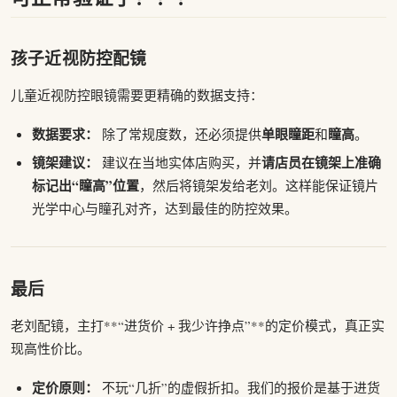
孩子近视防控配镜
儿童近视防控眼镜需要更精确的数据支持：
数据要求：
单眼瞳距
瞳高
除了常规度数，还必须提供
和
。
镜架建议：
请店员在镜架上准确
建议在当地实体店购买，并
标记出“瞳高”位置
，然后将镜架发给老刘。这样能保证镜片
光学中心与瞳孔对齐，达到最佳的防控效果。
最后
老刘配镜，主打**“进货价 + 我少许挣点”**的定价模式，真正实
现高性价比。
定价原则：
不玩“几折”的虚假折扣。我们的报价是基于进货