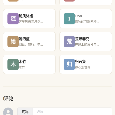
随风沐虐
1990
随
1
万里风云三尺剑，一庭花草半床书
孤独的互联网冲浪大师
她的蓝
荒野菲克
她
荒
阅读、旅行、电影、音乐
在路上的思考与脚印
木竹
归云集
木
归
木竹
静心观世界
评论
昵称