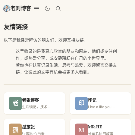
老刘博客
友情链接
以下是我经常拜访的朋友们，欢迎互换友链。
这里收录的是我真心欣赏的朋友和网站，他们或专注创
作，或热爱分享，或安静耕耘在自己的小世界里。
若你也在认真记录生活、思考与热爱，欢迎留言交换友
链，让彼此的文字有机会被更多人看到。
老张博客
印记
老
印
生活琐记，技术折腾，乐在记录点滴与分享
Live a life you will remember
孤旅記
MR.HE
孤
M
行做笔·心当墨
分享老何的故事