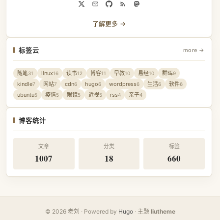
了解更多 →
标签云
more →
随笔
linux
读书
博客
早教
易经
群晖
31
16
12
11
10
10
9
kindle
网站
cdn
hugo
wordpress
生活
软件
7
7
6
6
6
6
6
ubuntu
疫情
眼镜
近视
rss
亲子
5
5
5
5
4
4
博客统计
文章
分类
标签
1007
18
660
© 2026 老刘 · Powered by
Hugo
· 主题
liutheme