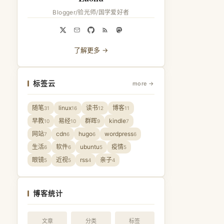
Blogger/验光师/国学爱好者
了解更多 →
标签云
more →
随笔
linux
读书
博客
31
16
12
11
早教
易经
群晖
kindle
10
10
9
7
网站
cdn
hugo
wordpress
7
6
6
6
生活
软件
ubuntu
疫情
6
6
5
5
眼镜
近视
rss
亲子
5
5
4
4
博客统计
文章
分类
标签