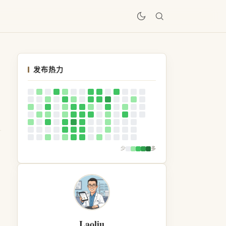
居
发布热力
少
多
Laoliu