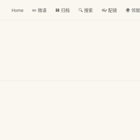
Home
✏️ 微语
💾 归档
🔍 搜索
👓 配镜
🌍 邻