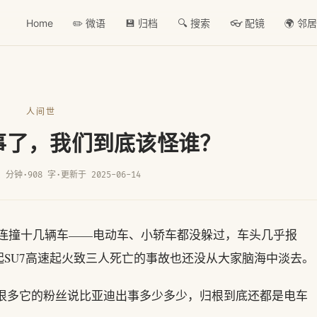
Home
✏️ 微语
💾 归档
🔍 搜索
👓 配镜
🌍 邻
人间世
出事了，我们到底该怪谁？
2 分钟
·
908 字
·
更新于 2025-06-14
失控连撞十几辆车——电动车、小轿车都没躲过，车头几乎报
SU7高速起火致三人死亡的事故也还没从大家脑海中淡去。
有很多它的粉丝说比亚迪出事多少多少，归根到底还都是电车