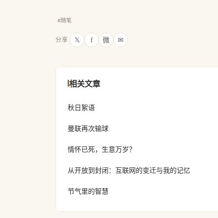
#随笔
𝕏
f
微
✉
分享
相关文章
秋日絮语
曼联再次输球
情怀已死，生意万岁？
从开放到封闭：互联网的变迁与我的记忆
节气里的智慧