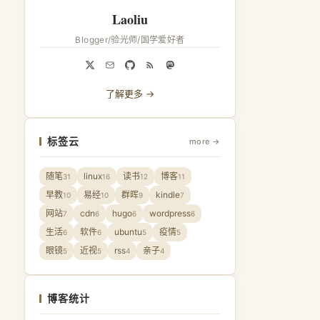
Laoliu
Blogger/验光师/国学爱好者
了解更多 →
标签云
more →
随笔
linux
读书
博客
31
16
12
11
早教
易经
群晖
kindle
10
10
9
7
网站
cdn
hugo
wordpress
7
6
6
6
生活
软件
ubuntu
疫情
6
6
5
5
眼镜
近视
rss
亲子
5
5
4
4
博客统计