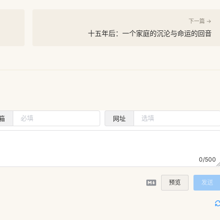
下一篇 →
十五年后：一个家庭的沉沦与命运的回音
箱
网址
0/500
预览
发送