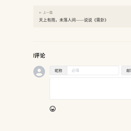
← 上一篇
天上有雨，未落人间——说说《需卦》
评论
昵称
邮