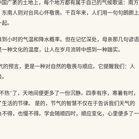
中国广袤的土地上，每个地方都有属于自己的气候歌谣：南方
，东南人则对台风心怀敬畏。千百年来，人们用一句句朗朗上
一起。
准到小时的气温和降水概率。但在记忆深处，母亲那几句谚语
是一种文化的温度，让人在岁月流转中感到一种踏实。
天气的预言，更是一种对自然的敬畏与顺应。它提醒我们：人
吸。
不热”了，天地间便更多了一份沉静。四季有序，寒暑有时，
了生活的节律。 是的，节气的智慧不仅在于告诉我们天气的
急不得，也慢不得。学会随顺四时，顺应变化，心里便多了一