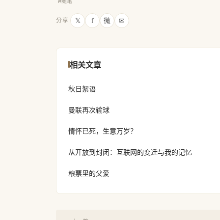
#随笔
𝕏
f
微
✉
分享
相关文章
秋日絮语
曼联再次输球
情怀已死，生意万岁？
从开放到封闭：互联网的变迁与我的记忆
粮票里的父爱