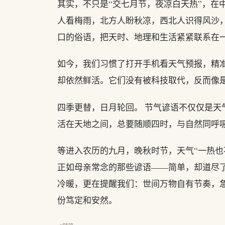
其实，不只是“交七月节，夜凉白天热”，在
人看梅雨，北方人盼秋凉，西北人识得风沙
口的俗语，把天时、地理和生活紧紧联系在
如今，我们习惯了打开手机看天气预报，精
却依然鲜活。它们没有被科技取代，反而像
四季更替，日月轮回。 节气谚语不仅仅是
活在天地之间，总要随顺四时，与自然同呼
等进入农历的九月，晚秋时节，天气“一热也
正如母亲常念的那些谚语——简单，却道尽
冷暖，更在提醒我们：世间万物自有节奏，
份笃定和安然。