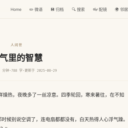
Home
✏️ 微语
💾 归档
🔍 搜索
👓 配镜
🌍 邻
人间世
气里的智慧
2 分钟
·
788 字
·
更新于 2025-08-29
那样燥热，夜晚多了一丝凉意。四季轮回，寒来暑往，在不知
那时候别说空调了，连电扇都都没有，白天热得人心浮气躁。