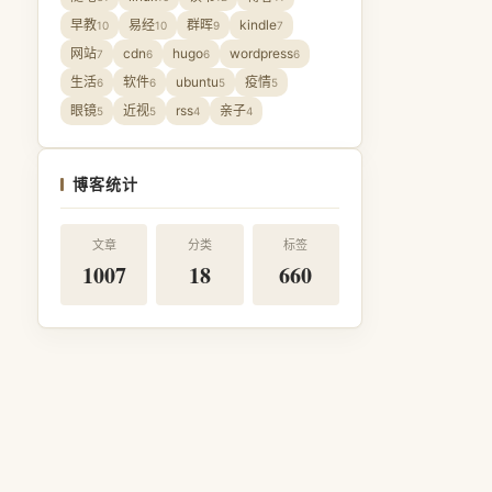
早教
易经
群晖
kindle
10
10
9
7
网站
cdn
hugo
wordpress
7
6
6
6
生活
软件
ubuntu
疫情
6
6
5
5
眼镜
近视
rss
亲子
5
5
4
4
博客统计
文章
分类
标签
1007
18
660