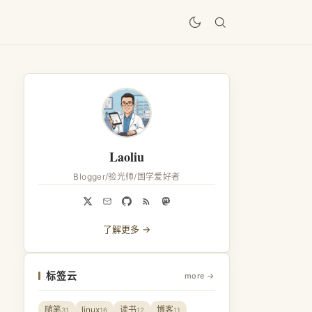
居
Laoliu
Blogger/验光师/国学爱好者
了解更多 →
标签云
more →
随笔
linux
读书
博客
31
16
12
11