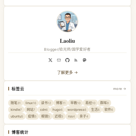
Laoliu
Blogger/验光师/国学爱好者
了解更多 →
标签云
more →
随笔
linux
读书
博客
早教
易经
群晖
31
16
12
11
10
10
9
kindle
网站
cdn
hugo
wordpress
生活
软件
7
7
6
6
6
6
6
ubuntu
疫情
眼镜
近视
rss
亲子
5
5
5
5
4
4
博客统计