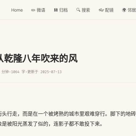
Home
✏️ 微语
💾 归档
🔍 搜索
👓 配镜
🌍 邻
从乾隆八年吹来的风
 分钟
·
1064 字
·
更新于 2025-07-13
街头行走，而是在一个被烤熟的城市里艰难穿行。脚下的地砖
像是被阳光蒸发了似的，连影子都不敢投下来。