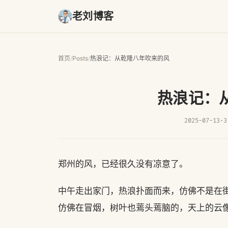
老刘博客
首页
/
Posts
/
热浪记：从乾隆八年吹来的风
热浪记：
2025-07-13
·
3
郑州的风，已经很久没有凉意了。
中午走出家门，热浪扑面而来，仿佛不是在
仿佛在冒烟，树叶也蔫头蔫脑的，天上的云