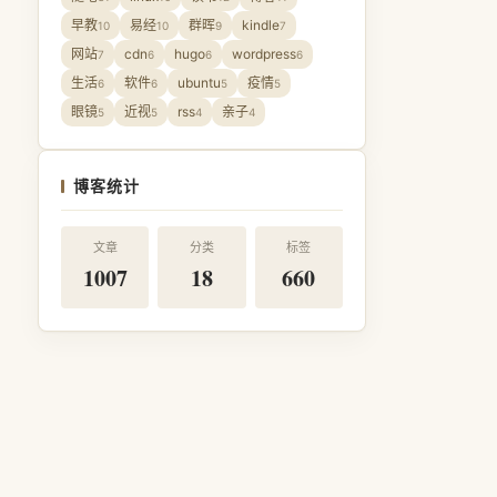
早教
易经
群晖
kindle
10
10
9
7
网站
cdn
hugo
wordpress
7
6
6
6
生活
软件
ubuntu
疫情
6
6
5
5
眼镜
近视
rss
亲子
5
5
4
4
博客统计
文章
分类
标签
1007
18
660