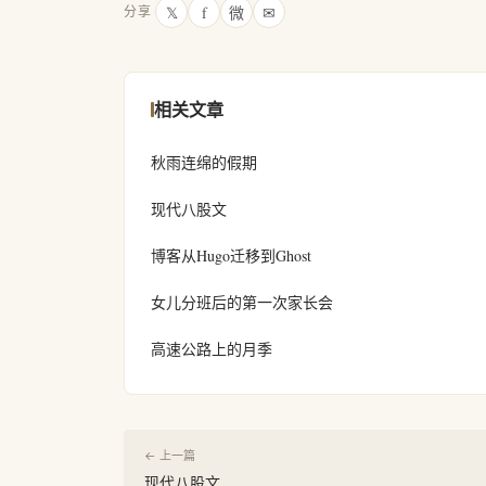
𝕏
f
微
✉
分享
相关文章
秋雨连绵的假期
现代八股文
博客从Hugo迁移到Ghost
女儿分班后的第一次家长会
高速公路上的月季
← 上一篇
现代八股文