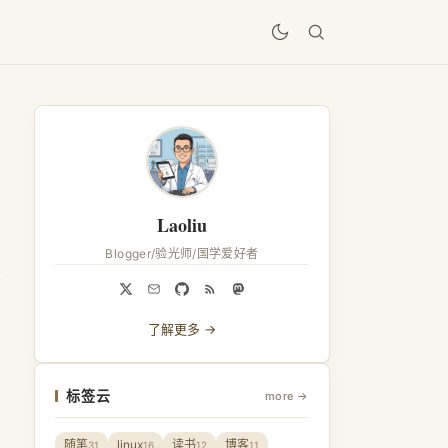
居
Laoliu
Blogger/验光师/国学爱好者
了解更多 →
标签云
more →
随笔
linux
读书
博客
31
16
12
11