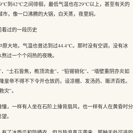
9℃到42℃之间徘徊，最低气温也在29℃以上，甚至有天的
个城市，像一口沸腾的大锅，白天蒸，夜里焖。
前看过的一段历史
中原大地，气温也曾达到过44.4℃。那时没有空调，没有冰
水熬过一个个闷热的夜晚。
、“土石皆焦，桅顶流金”、“铅锡销化”、“墙壁重阴亦炎如
乾隆皇帝不得不下令开仓放药，设凉棚、发汤药、赈济百姓。
救灾”。
憧憧，一样有人坐在石阶上捶背扇风，也一样有人在黄昏时分
希望。
，有了冰西瓜和防晒衣，但当热浪真正袭来，那种无处可逃的