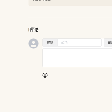
评论
昵称
邮