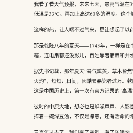
我看了看天气预报，未来七天，最高气温在3
低温是33℃。再加上高达60多的湿度。这
这样的热，让人喘不过气来。更让想起了以
那是乾隆八年的夏天——1743年，一样是在
箱，连电扇都还没影儿，百姓靠着蒲扇和井
据史书记载，那年夏天“暑气熏蒸，草木皆焦”
火灼”，短短几日间，因酷暑暴毙者过万。
这是中国历史上，第一次有官方记录的“高温
彼时的中原大地，想必也是蝉噪声声、人影
捧着一碗绿豆汤，不仅是凉意，还有活命的
三百年过去了，我们有了空调，有了防晒霜