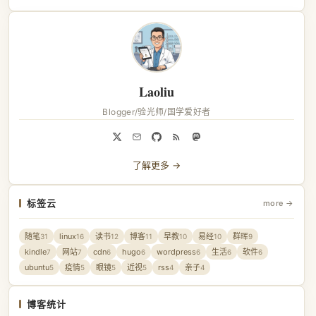
Laoliu
Blogger/验光师/国学爱好者
了解更多 →
标签云
more →
随笔
linux
读书
博客
早教
易经
群晖
31
16
12
11
10
10
9
kindle
网站
cdn
hugo
wordpress
生活
软件
7
7
6
6
6
6
6
ubuntu
疫情
眼镜
近视
rss
亲子
5
5
5
5
4
4
博客统计