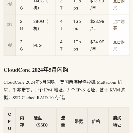
1
140G（
3
1Gb
$13.99
点击购
2核
G
机）
T
ps
/年
买
2
280G（
4
1Gb
$23.99
点击购
3核
G
机）
T
ps
/年
买
2
4
1Gb
$24.99
点击购
90G
3核
G
T
ps
/年
买
CloudCone 2024年5月闪购
CloudCone 2024年5月闪购。美国西海岸洛杉矶 MultaCom 机
房，千兆带宽，1 个 IPv4 地址，3 个 IPv6 地址，基于 KVM 虚
拟，SSD Cached RAID 10 存储。
C
内
硬盘
流
购买
P
带宽
价格
存
（SSD）
量
地址
U