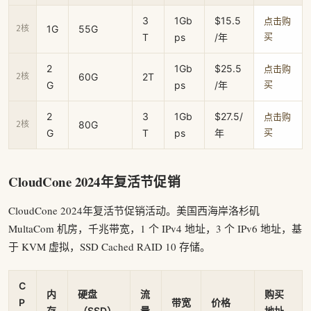
3
1Gb
$15.5
点击购
1G
55G
2核
T
ps
/年
买
2
1Gb
$25.5
点击购
60G
2T
2核
G
ps
/年
买
2
3
1Gb
$27.5/
点击购
80G
2核
G
T
ps
年
买
CloudCone 2024年复活节促销
CloudCone 2024年复活节促销活动。美国西海岸洛杉矶
MultaCom 机房，千兆带宽，1 个 IPv4 地址，3 个 IPv6 地址，基
于 KVM 虚拟，SSD Cached RAID 10 存储。
C
内
硬盘
流
购买
P
带宽
价格
存
（SSD）
量
地址