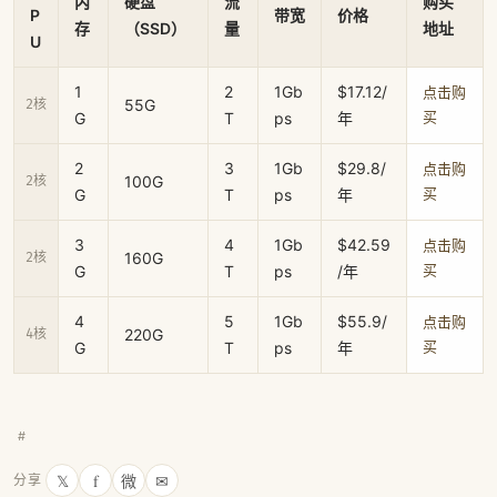
内
硬盘
流
购买
P
带宽
价格
存
（SSD）
量
地址
U
1
2
1Gb
$17.12/
点击购
55G
2核
G
T
ps
年
买
2
3
1Gb
$29.8/
点击购
100G
2核
G
T
ps
年
买
3
4
1Gb
$42.59
点击购
160G
2核
G
T
ps
/年
买
4
5
1Gb
$55.9/
点击购
220G
4核
G
T
ps
年
买
#
𝕏
f
微
✉
分享