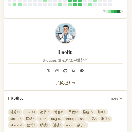
少
多
Laoliu
Blogger/验光师/国学爱好者
了解更多 →
标签云
more →
随笔
linux
读书
博客
早教
易经
群晖
31
16
12
11
10
10
9
kindle
网站
cdn
hugo
wordpress
生活
软件
7
7
6
6
6
6
6
ubuntu
疫情
眼镜
近视
rss
亲子
5
5
5
5
4
4