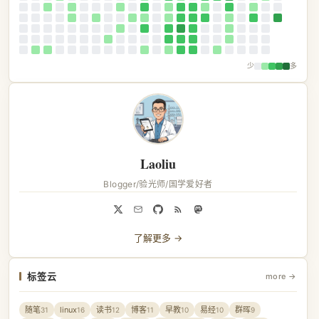
少
多
Laoliu
Blogger/验光师/国学爱好者
了解更多 →
标签云
more →
随笔
linux
读书
博客
早教
易经
群晖
31
16
12
11
10
10
9