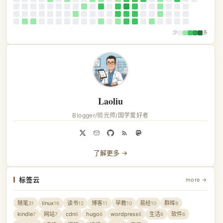
少
多
Laoliu
Blogger/验光师/国学爱好者
了解更多 →
标签云
more →
随笔
linux
读书
博客
早教
易经
群晖
31
16
12
11
10
10
9
kindle
网站
cdn
hugo
wordpress
生活
软件
7
7
6
6
6
6
6