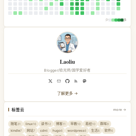
少
多
Laoliu
Blogger/验光师/国学爱好者
了解更多 →
标签云
more →
随笔
linux
读书
博客
早教
易经
群晖
31
16
12
11
10
10
9
kindle
网站
cdn
hugo
wordpress
生活
软件
7
7
6
6
6
6
6