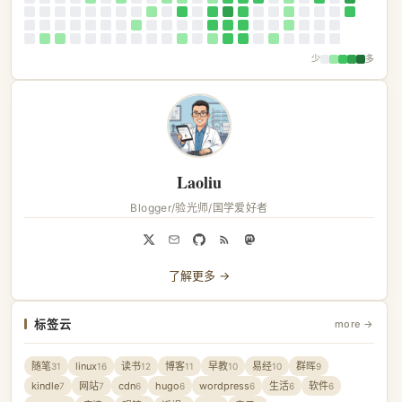
少
多
Laoliu
Blogger/验光师/国学爱好者
了解更多 →
标签云
more →
随笔
linux
读书
博客
早教
易经
群晖
31
16
12
11
10
10
9
kindle
网站
cdn
hugo
wordpress
生活
软件
7
7
6
6
6
6
6