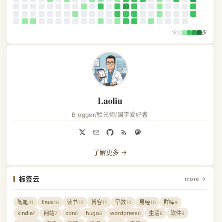
少
多
Laoliu
Blogger/验光师/国学爱好者
了解更多 →
标签云
more →
随笔
linux
读书
博客
早教
易经
群晖
31
16
12
11
10
10
9
kindle
网站
cdn
hugo
wordpress
生活
软件
7
7
6
6
6
6
6