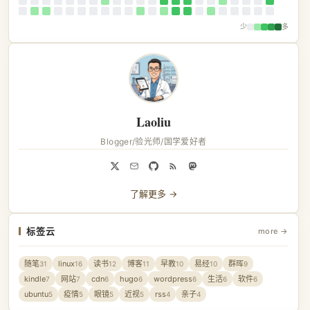
少
多
Laoliu
Blogger/验光师/国学爱好者
了解更多 →
标签云
more →
随笔
linux
读书
博客
早教
易经
群晖
31
16
12
11
10
10
9
kindle
网站
cdn
hugo
wordpress
生活
软件
7
7
6
6
6
6
6
ubuntu
疫情
眼镜
近视
rss
亲子
5
5
5
5
4
4