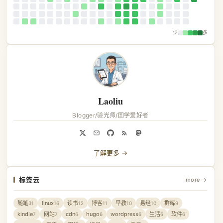
少
多
Laoliu
Blogger/验光师/国学爱好者
了解更多 →
标签云
more →
随笔
linux
读书
博客
早教
易经
群晖
31
16
12
11
10
10
9
kindle
网站
cdn
hugo
wordpress
生活
软件
7
7
6
6
6
6
6