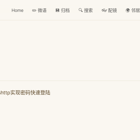
Home
✏️ 微语
💾 归档
🔍 搜索
👓 配镜
🌍 邻
sshttp实现密码快速登陆