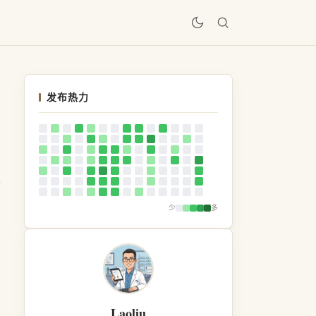
居
发布热力
少
多
Laoliu