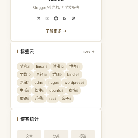
Blogger/验光师/国学爱好者
了解更多 →
标签云
more →
随笔
linux
读书
博客
31
16
12
11
早教
易经
群晖
kindle
10
10
9
7
网站
cdn
hugo
wordpress
7
6
6
6
生活
软件
ubuntu
疫情
6
6
5
5
眼镜
近视
rss
亲子
5
5
4
4
博客统计
文章
分类
标签