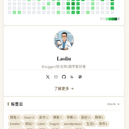
少
多
Laoliu
Blogger/验光师/国学爱好者
了解更多 →
标签云
more →
随笔
linux
读书
博客
早教
易经
群晖
31
16
12
11
10
10
9
kindle
网站
cdn
hugo
wordpress
生活
软件
7
7
6
6
6
6
6