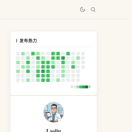
居
发布热力
少
多
Laoliu