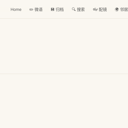
Home
✏️ 微语
💾 归档
🔍 搜索
👓 配镜
🌍 邻