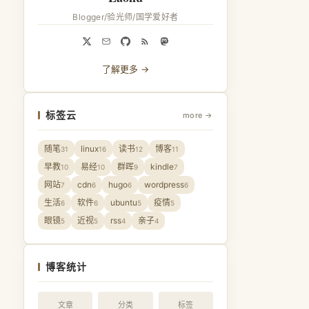
Blogger/验光师/国学爱好者
了解更多 →
标签云
more →
随笔
linux
读书
博客
31
16
12
11
早教
易经
群晖
kindle
10
10
9
7
网站
cdn
hugo
wordpress
7
6
6
6
生活
软件
ubuntu
疫情
6
6
5
5
眼镜
近视
rss
亲子
5
5
4
4
博客统计
文章
分类
标签