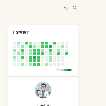
居
发布热力
少
多
Laoliu