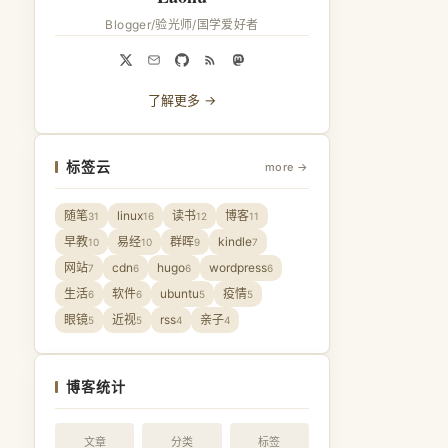
Blogger/验光师/国学爱好者
了解更多 →
标签云
more →
随笔
linux
读书
博客
31
16
12
11
早教
易经
群晖
kindle
10
10
9
7
网站
cdn
hugo
wordpress
7
6
6
6
生活
软件
ubuntu
疫情
6
6
5
5
眼镜
近视
rss
亲子
5
5
4
4
博客统计
文章
分类
标签