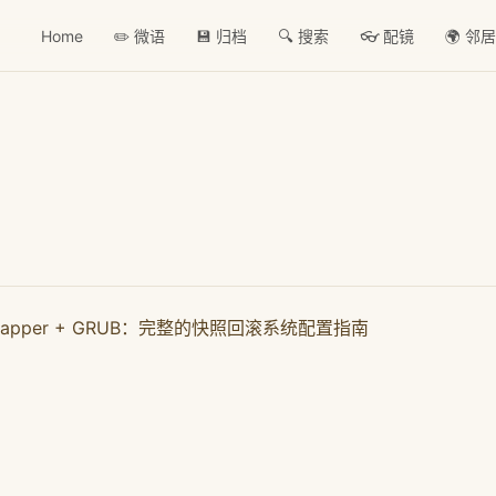
Home
✏️ 微语
💾 归档
🔍 搜索
👓 配镜
🌍 邻
s + Snapper + GRUB：完整的快照回滚系统配置指南