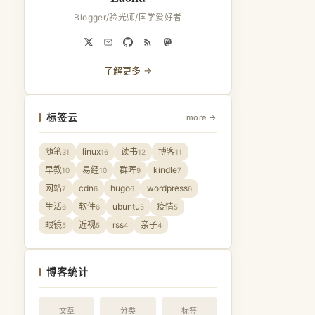
Blogger/验光师/国学爱好者
了解更多 →
标签云
more →
随笔
linux
读书
博客
31
16
12
11
早教
易经
群晖
kindle
10
10
9
7
网站
cdn
hugo
wordpress
7
6
6
6
生活
软件
ubuntu
疫情
6
6
5
5
眼镜
近视
rss
亲子
5
5
4
4
博客统计
文章
分类
标签