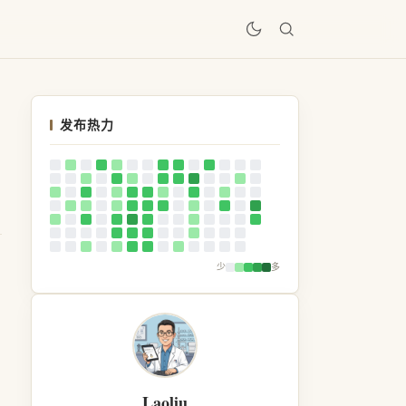
居
发布热力
少
多
Laoliu