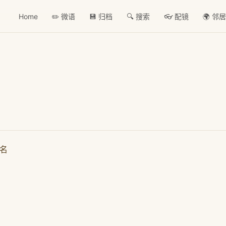
Home
✏️ 微语
💾 归档
🔍 搜索
👓 配镜
🌍 邻
域名