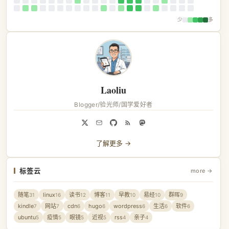
少
多
Laoliu
Blogger/验光师/国学爱好者
了解更多 →
标签云
more →
随笔
linux
读书
博客
早教
易经
群晖
31
16
12
11
10
10
9
kindle
网站
cdn
hugo
wordpress
生活
软件
7
7
6
6
6
6
6
ubuntu
疫情
眼镜
近视
rss
亲子
5
5
5
5
4
4