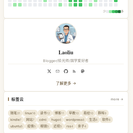
少
多
Laoliu
Blogger/验光师/国学爱好者
了解更多 →
标签云
more →
随笔
linux
读书
博客
早教
易经
群晖
31
16
12
11
10
10
9
kindle
网站
cdn
hugo
wordpress
生活
软件
7
7
6
6
6
6
6
ubuntu
疫情
眼镜
近视
rss
亲子
5
5
5
5
4
4