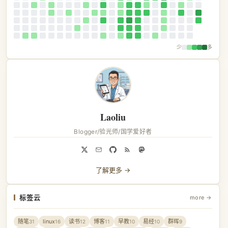
少
多
Laoliu
Blogger/验光师/国学爱好者
了解更多 →
标签云
more →
随笔
linux
读书
博客
早教
易经
群晖
31
16
12
11
10
10
9