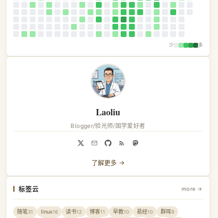
少
多
Laoliu
Blogger/验光师/国学爱好者
了解更多 →
标签云
more →
随笔
linux
读书
博客
早教
易经
群晖
31
16
12
11
10
10
9