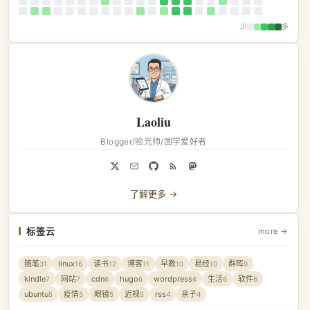
少
多
Laoliu
Blogger/验光师/国学爱好者
了解更多 →
标签云
more →
随笔
linux
读书
博客
早教
易经
群晖
31
16
12
11
10
10
9
kindle
网站
cdn
hugo
wordpress
生活
软件
7
7
6
6
6
6
6
ubuntu
疫情
眼镜
近视
rss
亲子
5
5
5
5
4
4