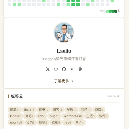
少
多
Laoliu
Blogger/验光师/国学爱好者
了解更多 →
标签云
more →
随笔
linux
读书
博客
早教
易经
群晖
31
16
12
11
10
10
9
kindle
网站
cdn
hugo
wordpress
生活
软件
7
7
6
6
6
6
6
ubuntu
疫情
眼镜
近视
rss
亲子
5
5
5
5
4
4