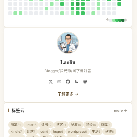
少
多
Laoliu
Blogger/验光师/国学爱好者
了解更多 →
标签云
more →
随笔
linux
读书
博客
早教
易经
群晖
31
16
12
11
10
10
9
kindle
网站
cdn
hugo
wordpress
生活
软件
7
7
6
6
6
6
6