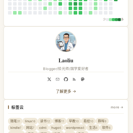
少
多
Laoliu
Blogger/验光师/国学爱好者
了解更多 →
标签云
more →
随笔
linux
读书
博客
早教
易经
群晖
31
16
12
11
10
10
9
kindle
网站
cdn
hugo
wordpress
生活
软件
7
7
6
6
6
6
6