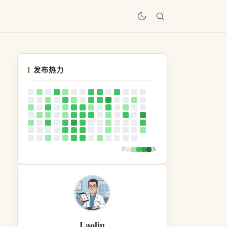
居
发布热力
少
多
Laoliu