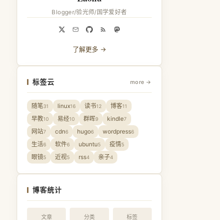
Blogger/验光师/国学爱好者
了解更多 →
标签云
more →
随笔
linux
读书
博客
31
16
12
11
早教
易经
群晖
kindle
10
10
9
7
网站
cdn
hugo
wordpress
7
6
6
6
生活
软件
ubuntu
疫情
6
6
5
5
眼镜
近视
rss
亲子
5
5
4
4
博客统计
文章
分类
标签