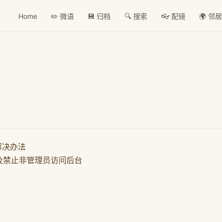
Home
✏️ 微语
💾 归档
🔍 搜索
👓 配镜
🌍 邻
解决办法
及禁止非管理员访问后台