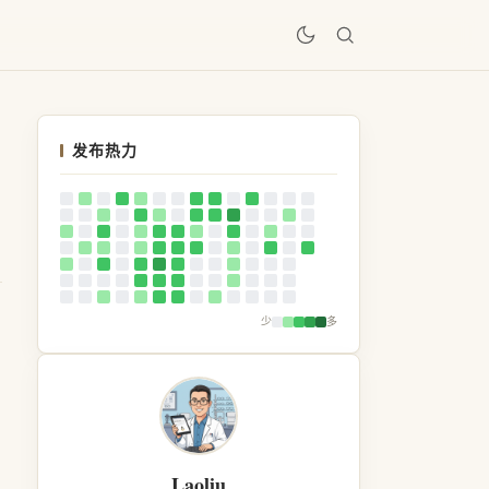
居
发布热力
少
多
Laoliu