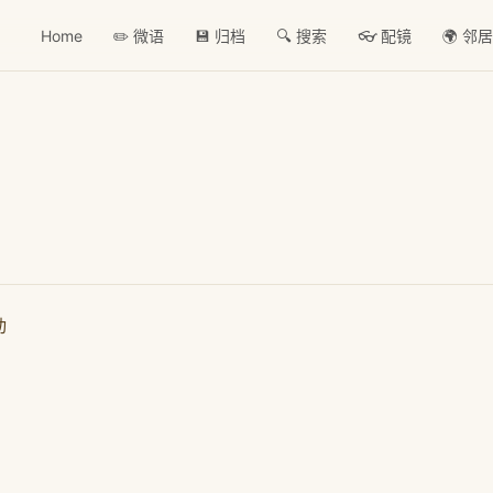
Home
✏️ 微语
💾 归档
🔍 搜索
👓 配镜
🌍 邻
动