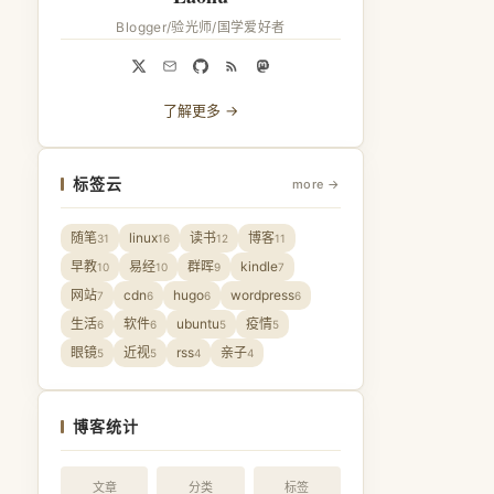
Blogger/验光师/国学爱好者
了解更多 →
标签云
more →
随笔
linux
读书
博客
31
16
12
11
早教
易经
群晖
kindle
10
10
9
7
网站
cdn
hugo
wordpress
7
6
6
6
生活
软件
ubuntu
疫情
6
6
5
5
眼镜
近视
rss
亲子
5
5
4
4
博客统计
文章
分类
标签