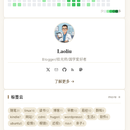
少
多
Laoliu
Blogger/验光师/国学爱好者
了解更多 →
标签云
more →
随笔
linux
读书
博客
早教
易经
群晖
31
16
12
11
10
10
9
kindle
网站
cdn
hugo
wordpress
生活
软件
7
7
6
6
6
6
6
ubuntu
疫情
眼镜
近视
rss
亲子
5
5
5
5
4
4