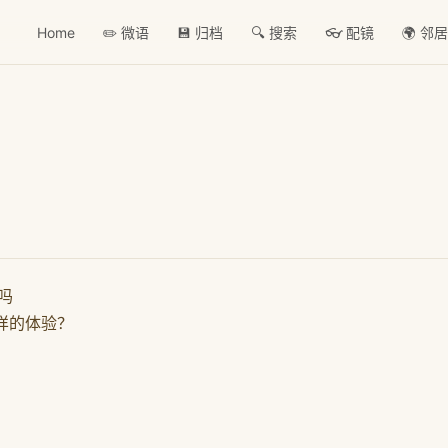
Home
✏️ 微语
💾 归档
🔍 搜索
👓 配镜
🌍 邻
吗
样的体验？