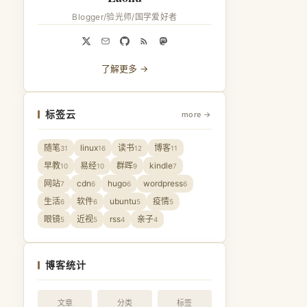
Blogger/验光师/国学爱好者
了解更多 →
标签云
more →
随笔
linux
读书
博客
31
16
12
11
早教
易经
群晖
kindle
10
10
9
7
网站
cdn
hugo
wordpress
7
6
6
6
生活
软件
ubuntu
疫情
6
6
5
5
眼镜
近视
rss
亲子
5
5
4
4
博客统计
文章
分类
标签