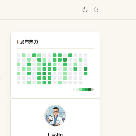
居
发布热力
少
多
Laoliu