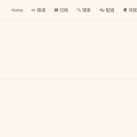
Home
✏️ 微语
💾 归档
🔍 搜索
👓 配镜
🌍 邻