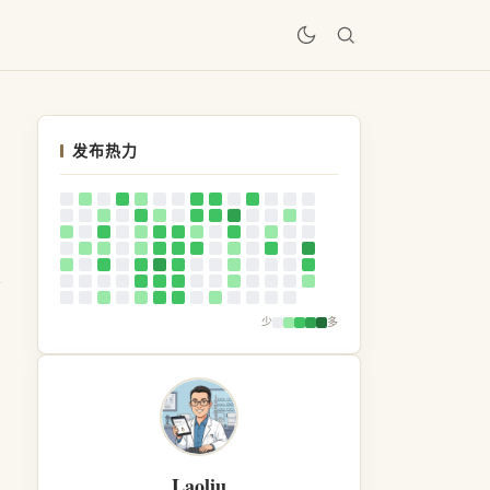
居
发布热力
少
多
Laoliu