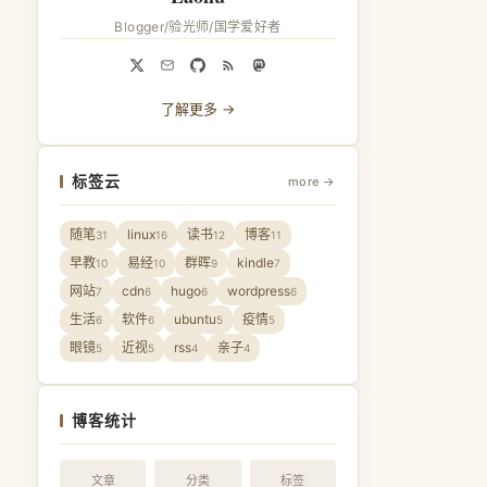
Blogger/验光师/国学爱好者
了解更多 →
标签云
more →
随笔
linux
读书
博客
31
16
12
11
早教
易经
群晖
kindle
10
10
9
7
网站
cdn
hugo
wordpress
7
6
6
6
生活
软件
ubuntu
疫情
6
6
5
5
眼镜
近视
rss
亲子
5
5
4
4
博客统计
文章
分类
标签