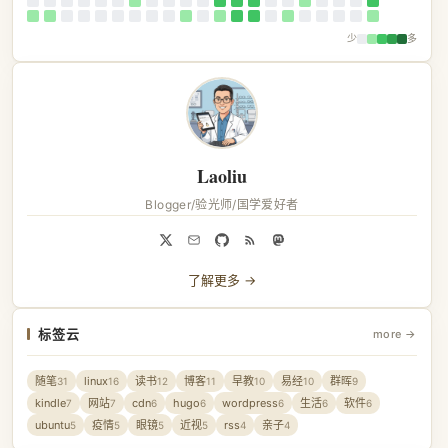
少
多
Laoliu
Blogger/验光师/国学爱好者
了解更多 →
标签云
more →
随笔
linux
读书
博客
早教
易经
群晖
31
16
12
11
10
10
9
kindle
网站
cdn
hugo
wordpress
生活
软件
7
7
6
6
6
6
6
ubuntu
疫情
眼镜
近视
rss
亲子
5
5
5
5
4
4