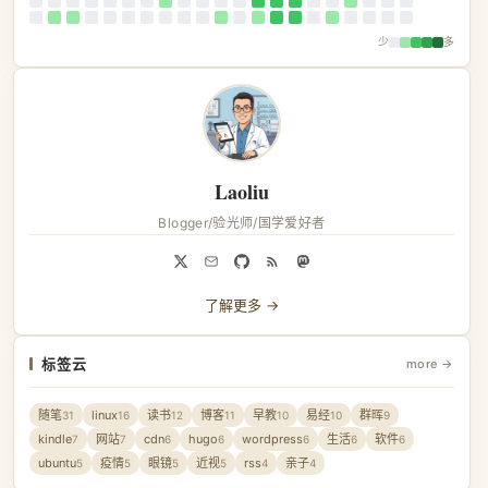
少
多
Laoliu
Blogger/验光师/国学爱好者
了解更多 →
标签云
more →
随笔
linux
读书
博客
早教
易经
群晖
31
16
12
11
10
10
9
kindle
网站
cdn
hugo
wordpress
生活
软件
7
7
6
6
6
6
6
ubuntu
疫情
眼镜
近视
rss
亲子
5
5
5
5
4
4