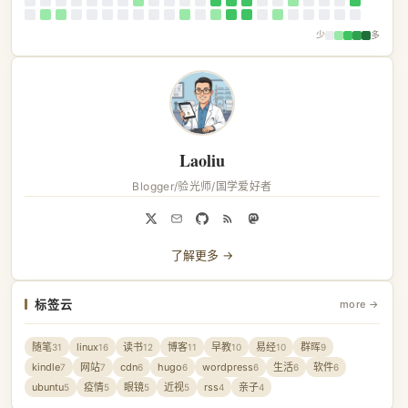
少
多
Laoliu
Blogger/验光师/国学爱好者
了解更多 →
标签云
more →
随笔
linux
读书
博客
早教
易经
群晖
31
16
12
11
10
10
9
kindle
网站
cdn
hugo
wordpress
生活
软件
7
7
6
6
6
6
6
ubuntu
疫情
眼镜
近视
rss
亲子
5
5
5
5
4
4