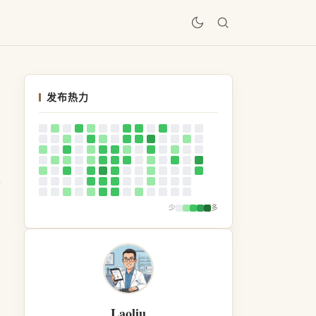
居
发布热力
少
多
Laoliu