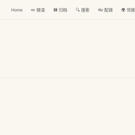
Home
✏️ 微语
💾 归档
🔍 搜索
👓 配镜
🌍 邻