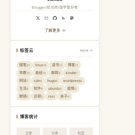
Blogger/验光师/国学爱好者
了解更多 →
标签云
more →
随笔
linux
读书
博客
31
16
12
11
早教
易经
群晖
kindle
10
10
9
7
网站
cdn
hugo
wordpress
7
6
6
6
生活
软件
ubuntu
疫情
6
6
5
5
眼镜
近视
rss
亲子
5
5
4
4
博客统计
文章
分类
标签