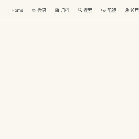
Home
✏️ 微语
💾 归档
🔍 搜索
👓 配镜
🌍 邻