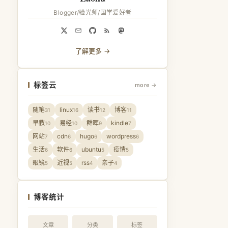
Blogger/验光师/国学爱好者
了解更多 →
标签云
more →
随笔
linux
读书
博客
31
16
12
11
早教
易经
群晖
kindle
10
10
9
7
网站
cdn
hugo
wordpress
7
6
6
6
生活
软件
ubuntu
疫情
6
6
5
5
眼镜
近视
rss
亲子
5
5
4
4
博客统计
文章
分类
标签