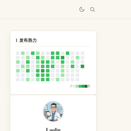
居
发布热力
少
多
Laoliu