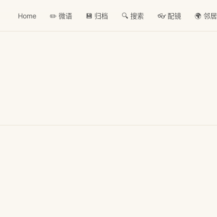
Home
✏️ 微语
💾 归档
🔍 搜索
👓 配镜
🌍 邻