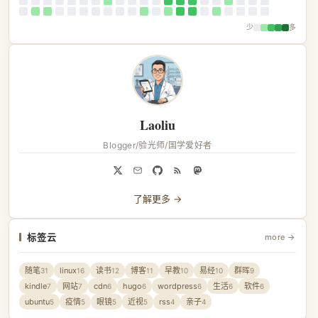
少
多
Laoliu
Blogger/验光师/国学爱好者
了解更多 →
标签云
more →
随笔
linux
读书
博客
早教
易经
群晖
31
16
12
11
10
10
9
kindle
网站
cdn
hugo
wordpress
生活
软件
7
7
6
6
6
6
6
ubuntu
疫情
眼镜
近视
rss
亲子
5
5
5
5
4
4