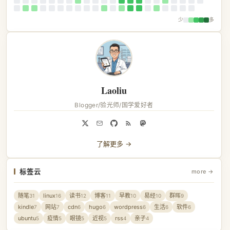
少
多
Laoliu
Blogger/验光师/国学爱好者
了解更多 →
标签云
more →
随笔
linux
读书
博客
早教
易经
群晖
31
16
12
11
10
10
9
kindle
网站
cdn
hugo
wordpress
生活
软件
7
7
6
6
6
6
6
ubuntu
疫情
眼镜
近视
rss
亲子
5
5
5
5
4
4