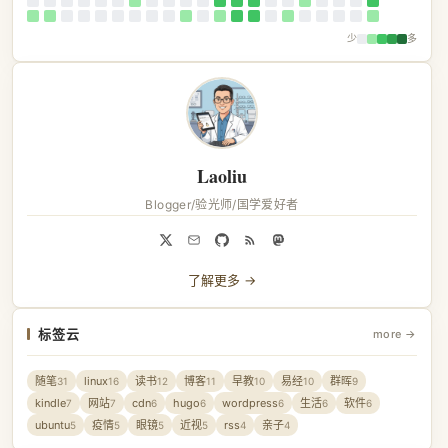
少
多
Laoliu
Blogger/验光师/国学爱好者
了解更多 →
标签云
more →
随笔
linux
读书
博客
早教
易经
群晖
31
16
12
11
10
10
9
kindle
网站
cdn
hugo
wordpress
生活
软件
7
7
6
6
6
6
6
ubuntu
疫情
眼镜
近视
rss
亲子
5
5
5
5
4
4