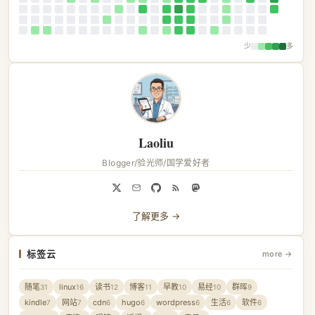
少
多
Laoliu
Blogger/验光师/国学爱好者
了解更多 →
标签云
more →
随笔
linux
读书
博客
早教
易经
群晖
31
16
12
11
10
10
9
kindle
网站
cdn
hugo
wordpress
生活
软件
7
7
6
6
6
6
6