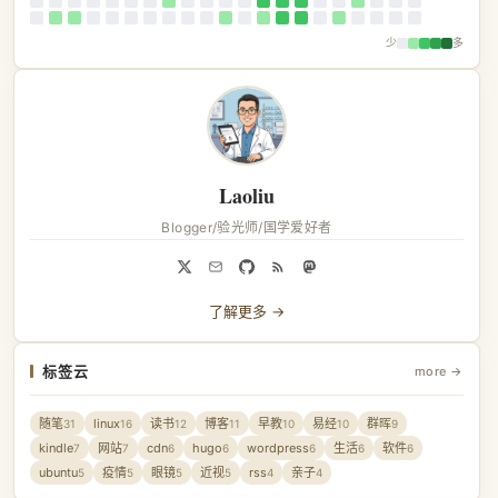
少
多
Laoliu
Blogger/验光师/国学爱好者
了解更多 →
标签云
more →
随笔
linux
读书
博客
早教
易经
群晖
31
16
12
11
10
10
9
kindle
网站
cdn
hugo
wordpress
生活
软件
7
7
6
6
6
6
6
ubuntu
疫情
眼镜
近视
rss
亲子
5
5
5
5
4
4