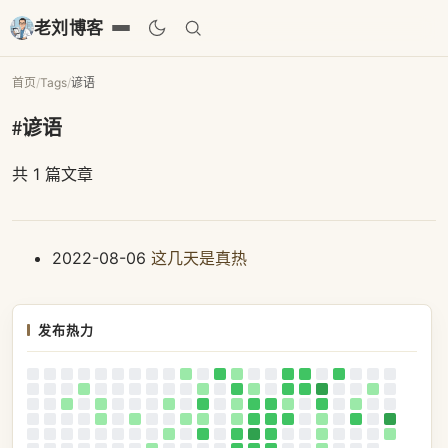
老刘博客
首页
/
Tags
/
谚语
#谚语
共 1 篇文章
2022-08-06
这几天是真热
发布热力