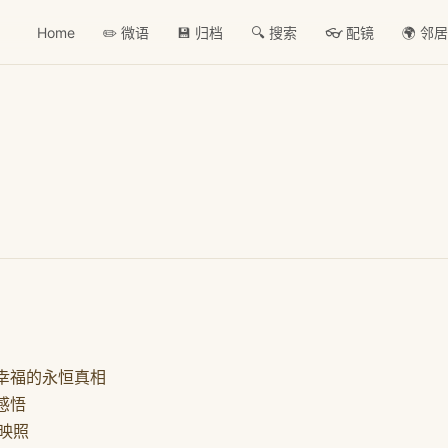
Home
✏️ 微语
💾 归档
🔍 搜索
👓 配镜
🌍 邻
幸福的永恒真相
感悟
映照