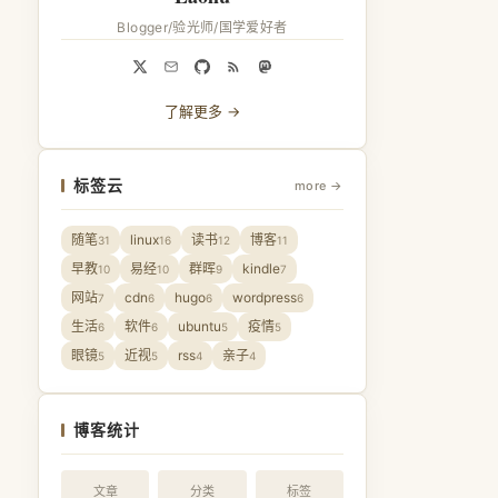
Blogger/验光师/国学爱好者
了解更多 →
标签云
more →
随笔
linux
读书
博客
31
16
12
11
早教
易经
群晖
kindle
10
10
9
7
网站
cdn
hugo
wordpress
7
6
6
6
生活
软件
ubuntu
疫情
6
6
5
5
眼镜
近视
rss
亲子
5
5
4
4
博客统计
文章
分类
标签