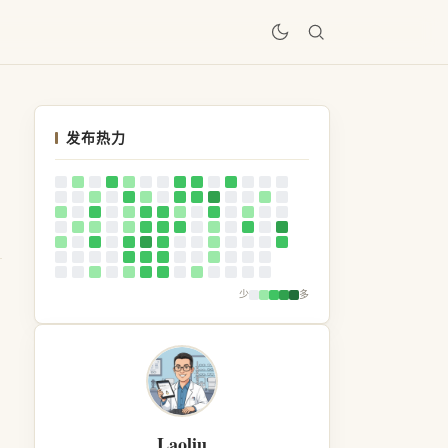
居
发布热力
少
多
Laoliu