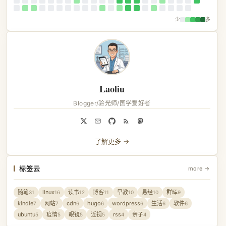
少
多
Laoliu
Blogger/验光师/国学爱好者
了解更多 →
标签云
more →
随笔
linux
读书
博客
早教
易经
群晖
31
16
12
11
10
10
9
kindle
网站
cdn
hugo
wordpress
生活
软件
7
7
6
6
6
6
6
ubuntu
疫情
眼镜
近视
rss
亲子
5
5
5
5
4
4