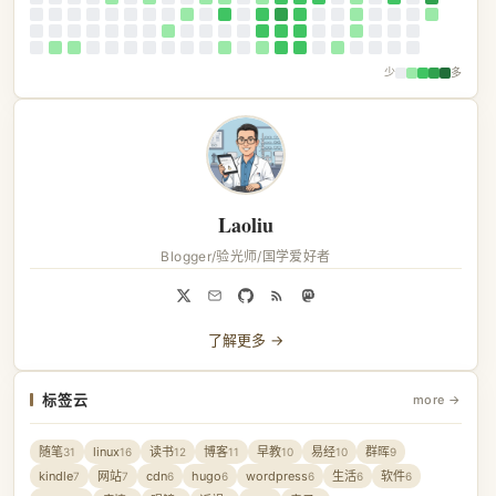
少
多
Laoliu
Blogger/验光师/国学爱好者
了解更多 →
标签云
more →
随笔
linux
读书
博客
早教
易经
群晖
31
16
12
11
10
10
9
kindle
网站
cdn
hugo
wordpress
生活
软件
7
7
6
6
6
6
6