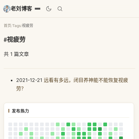
老刘博客
首页
/
Tags
/
视疲劳
#视疲劳
共 1 篇文章
2021-12-21
远看有多远，闭目养神能不能恢复视疲
劳？
发布热力